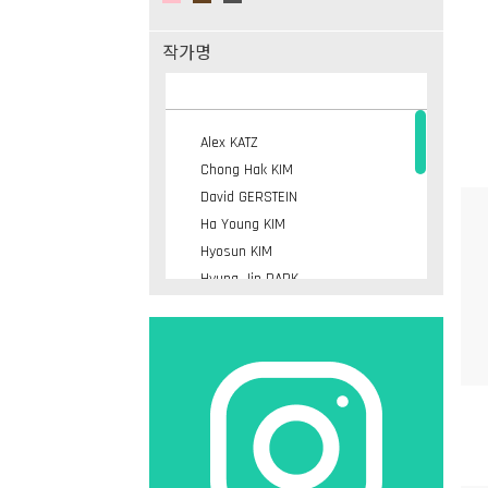
작가명
Alex KATZ
Chong Hak KIM
David GERSTEIN
Ha Young KIM
Hyosun KIM
Hyung Jin PARK
ITAMI Jun
Kyung Woo HAN
Michael CRAIG-MARTIN
Minjoo KIM
Sang Woo KOH
Seung Ho YOO
Suntai YOO