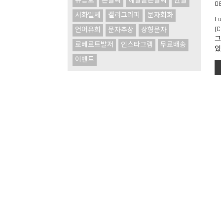
유승호
손글씨
깨알같은글씨
한글
0
서화일체
캘리그라피
문자회화
I 
(
언어유희
문자추상
상형문자
그
로베르트발저
인스타그램
무료배송
있
이벤트