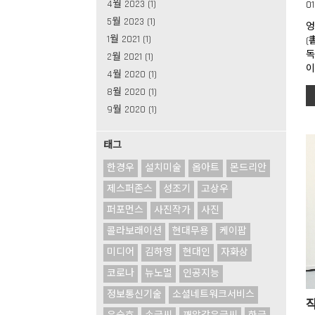
4월 2023 (1)
01
5월 2023 (1)
엉
1월 2021 (1)
(
독
2월 2021 (1)
이
4월 2020 (1)
8월 2020 (1)
9월 2020 (1)
태그
한경우
설치미술
옵아트
몬드리안
제스퍼존스
성조기
고상우
퍼포먼스
사진작가
사진
콜라보래이션
현대무용
케이팝
미디어
김하영
현대인
자화상
코로나
뉴노멀
인공지능
정보통신기술
소셜네트워크서비스